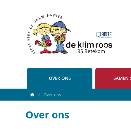
GBS
De
Klimroos
OVER ONS
SAMEN 
Over ons
Startpagina
Over ons