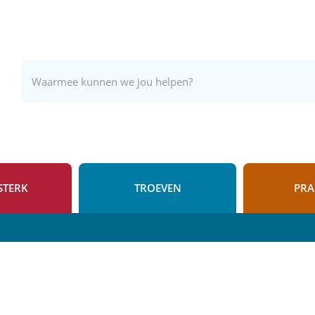
Naar
inhoud
Waarmee
kunnen
we
jou
helpen?
STERK
TROEVEN
PRA